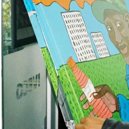
INSCRIPTION À LA NEWSLETTER - LETTRE D’INFOS DU
MUSÉE
VOUS SOUHAITEZ DÉCOUVRIR NOS PUBLICATIONS
BOUTIQUE
VOUS SOUHAITEZ VOUS INVESTIR DANS L’ASSOCIATION
ADHÉSION
HORAIRES D'OUVERTURE
MERCREDI
14H – 17H
JEUDI
14H – 17H