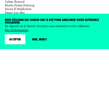
Calixte Bernard
Maëlis Dubois Deleteng
Swann El Mokkedem
Emmy-Lou Mai
Cléa Mbaki
Sirandou Soukouna
NOUS UTILISONS DES COOKIES SUR CE SITE POUR AMÉLIORER VOTRE EXPÉRIENCE
UTILISATEUR.
Julie Tepe
BANLIEUES
En cliquant sur le bouton Accepter, vous consentez à cette utilisation.
et Fabrication Maison
Plus d'informations
COMMISSARIAT D'EXPOSITION
Thomas Le Goff, Hélène Aury, Lolita Bourdet
VIVANTES
ACCEPTER
NON, MERCI
PARTENAIRES
La Maison Montreau, Omer Studio, Ville de Montreuil, Association Lez'arts
Dans Les Murs
SOUTIENS
Ministère de la Culture, Région Ile-de-France, Est Ensemble, In Seine-Saint-
Denis, le département de la Seine-Saint-Denis, Ministère de l’Education
nationale et de la Jeunesse, Ville de Montreuil, Fédération des écomusées et des
musées de société, Préfecture de la région d’Île-de-France