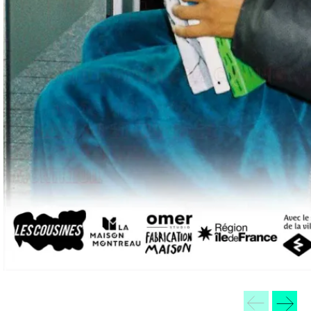
VENDREDI
14H – 17H
SAMEDI
14H – 18H
DIMANCHE
14H – 18H
RETROUVEZ-NOUS SUR
31 BD THÉOPHILE SUEUR
93100 MONTREUIL
+33 (0)1 48 54 32 44
MUSHISTVIV@GMAIL.COM